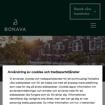
Skip
to
Besök våra
main
kundsidor
content
Open me
Main Content
Vi bygger mer än bara bostäder. Vi bygger lyckliga
Användning av cookies och tredjepartstjänster
grannskap.
Vi använder cookies och tredjepartstjänster för att kontinuerligt förbättra
våra webbplatser och för att hjälpa oss med att anpassa marknadsföring
som visas för dig på andra webbplatser. Cookies lagrar information om
användarinställningar och enheter och används mest för att
Pressmeddelanden
webbplatsen ska fungera som du förväntar dig. Informationen
identifierar dig vanligtvis inte direkt, men den kan ge dig en mer
personlig webbupplevelse. Du hittar information om hur vi behandlar
År