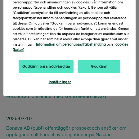
personuppgifter och användningen av cookies i vår Information om
personuppgiftsbehandling och cookies (kakor). Genom att välja
"Godkänn" samtycker du till användning av alla cookies och
tredjepartstjänster liksom behandlingen av personuppgifter relaterade
till dessa. Om du väljer ”Godkänn bara nödvändiga”, kommer endast
Kategori
cookies som är nödvändiga för hemsidan funktion att användas. Genom
att välja "Inställningar” kan du anpassa de kategorier av cookies som ska
placeras. Du kan när som helst ändra eller avböja dina gjorda val under
inställningar.
Information om personuppgiftsbehandling
och
cookies
(kakor)
Godkänn bara nödvändiga
Godkänn
2026-07-17
Inställningar
Bonavas delårsrapport för det andra kvartalet 2026:
Förbättrad lönsamhet med kontrollerad tillväxt
2026-07-10
Bonava AB (publ) offentliggör prospekt och ansöker om
upptagande till handel av obligationer på Nasdaq