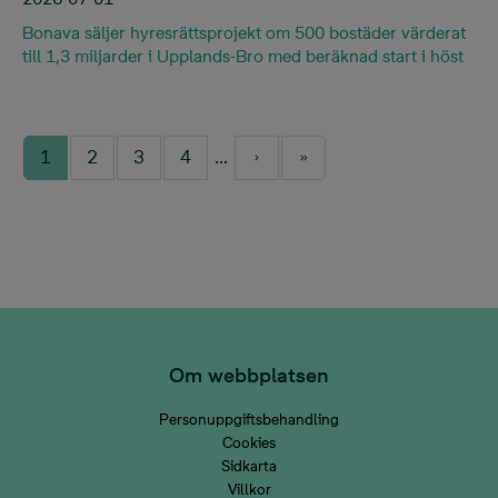
Bonava säljer hyresrättsprojekt om 500 bostäder värderat
till 1,3 miljarder i Upplands-Bro med beräknad start i höst
Pagination
1
2
3
4
…
Current page
Page
Page
Page
Next page
Last page
Om webbplatsen
Personuppgiftsbehandling
Cookies
Sidkarta
Villkor