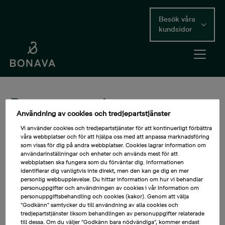
Skip
to
Besök våra
main
kundsidor
content
Open me
Main Content
Rapporter och
Användning av cookies och tredjepartstjänster
presentationer
Vi använder cookies och tredjepartstjänster för att kontinuerligt förbättra
våra webbplatser och för att hjälpa oss med att anpassa marknadsföring
År
som visas för dig på andra webbplatser. Cookies lagrar information om
användarinställningar och enheter och används mest för att
webbplatsen ska fungera som du förväntar dig. Informationen
identifierar dig vanligtvis inte direkt, men den kan ge dig en mer
personlig webbupplevelse. Du hittar information om hur vi behandlar
Typ
personuppgifter och användningen av cookies i vår Information om
personuppgiftsbehandling och cookies (kakor). Genom att välja
"Godkänn" samtycker du till användning av alla cookies och
tredjepartstjänster liksom behandlingen av personuppgifter relaterade
till dessa. Om du väljer ”Godkänn bara nödvändiga”, kommer endast