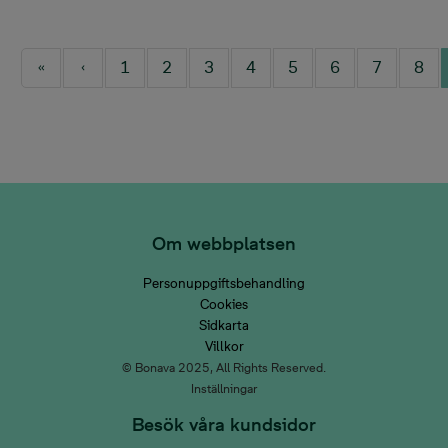
Pagination
1
2
3
4
5
6
7
8
First page
Previous page
Page
Page
Page
Page
Page
Page
Page
Pag
Om webbplatsen
Personuppgiftsbehandling
Cookies
Sidkarta
Villkor
© Bonava 2025, All Rights Reserved.
Inställningar
Besök våra kundsidor