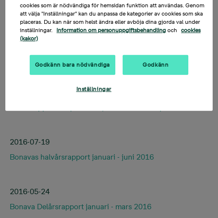
cookies som är nödvändiga för hemsidan funktion att användas. Genom
att välja "Inställningar” kan du anpassa de kategorier av cookies som ska
placeras. Du kan när som helst ändra eller avböja dina gjorda val under
inställningar.
Information om personuppgiftsbehandling
och
cookies
(kakor)
2017-01-25
Bokslutskommuniké januari – december 2016
Godkänn bara nödvändiga
Godkänn
Inställningar
2016-11-08
Delårsrapport för perioden januari 2016 – september 2016
2016-07-19
Bonavas halvårsrapport januari - juni 2016
2016-05-24
Bonava Delårsrapport januari - mars 2016