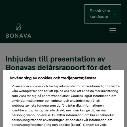
Skip
to
Besök våra
main
kundsidor
content
Open me
Main Content
Inbjudan till presentation av
Bonavas delårsrapport för det
andra kvartalet 2026
Användning av cookies och tredjepartstjänster
Vi använder cookies och tredjepartstjänster för att kontinuerligt förbättra
våra webbplatser och för att hjälpa oss med att anpassa marknadsföring
2026-07-03
som visas för dig på andra webbplatser. Cookies lagrar information om
användarinställningar och enheter och används mest för att
Bonava AB (publ) offentliggör delårsrapport för det andra
webbplatsen ska fungera som du förväntar dig. Informationen
kvartalet 2026 fredagen den 17 juli kl. 07.00 (CET). En
identifierar dig vanligtvis inte direkt, men den kan ge dig en mer
webbsänd presentation av rapporten hålls kl. 09:00
personlig webbupplevelse. Du hittar information om hur vi behandlar
personuppgifter och användningen av cookies i vår Information om
(CET).
personuppgiftsbehandling och cookies (kakor). Genom att välja