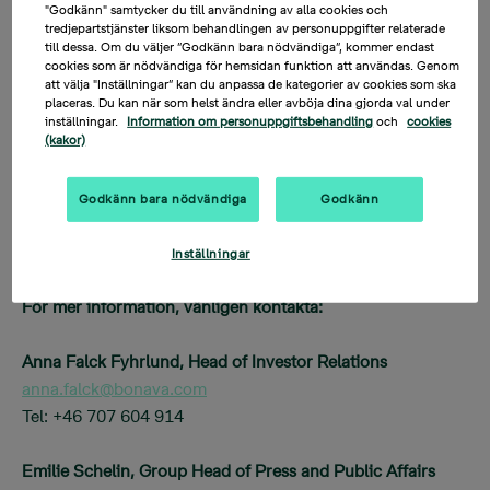
"Godkänn" samtycker du till användning av alla cookies och
Rapporten presenteras på engelska av Peter Wallin, VD
tredjepartstjänster liksom behandlingen av personuppgifter relaterade
och koncernchef, och Jon Johnsson, vice VD och CFO.
till dessa. Om du väljer ”Godkänn bara nödvändiga”, kommer endast
Följ den webbsända presentationen direkt här:
cookies som är nödvändiga för hemsidan funktion att användas. Genom
https://qcnl.tv/p/aGP-TWE5lsRyRCcQviWBig
att välja "Inställningar” kan du anpassa de kategorier av cookies som ska
placeras. Du kan när som helst ändra eller avböja dina gjorda val under
inställningar.
Information om personuppgiftsbehandling
och
cookies
För att ställa frågor, delta via den webbsända
(kakor)
presentationen och skriv i chatten.
Godkänn bara nödvändiga
Godkänn
Presentationsmaterialet och en inspelad version av
konferensen kommer att finnas tillgängliga på
bonava.com
.
Inställningar
För mer information, vänligen kontakta:
Anna Falck Fyhrlund, Head of Investor Relations
anna.falck@bonava.com
Tel: +46 707 604 914
Emilie Schelin, Group Head of Press and Public Affairs