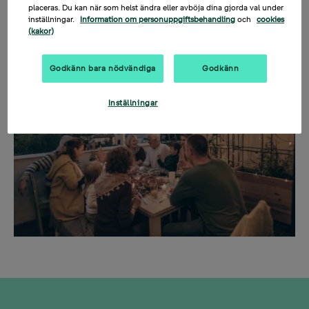
https://www.bonava.com/en/about-us
.
placeras. Du kan när som helst ändra eller avböja dina gjorda val under
inställningar.
Information om personuppgiftsbehandling
och
cookies
Thank you for being part of our journey.
(kakor)
Godkänn bara nödvändiga
Godkänn
Inställningar