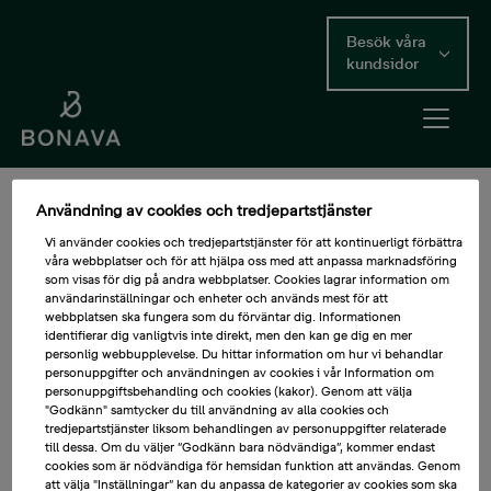
Skip
to
Besök våra
main
kundsidor
content
Open me
Main Content
Användning av cookies och tredjepartstjänster
Norge
Vi använder cookies och tredjepartstjänster för att kontinuerligt förbättra
våra webbplatser och för att hjälpa oss med att anpassa marknadsföring
We believe in creating happy neighbourhoods.
som visas för dig på andra webbplatser. Cookies lagrar information om
användarinställningar och enheter och används mest för att
Information to our customers and suppliers.
webbplatsen ska fungera som du förväntar dig. Informationen
identifierar dig vanligtvis inte direkt, men den kan ge dig en mer
In June 2023, Bonava decided to divest its operations in
personlig webbupplevelse. Du hittar information om hur vi behandlar
Norway. Now, the housing development operation goes by
personuppgifter och användningen av cookies i vår Information om
the name Nåbo. If you, as a customer, have any questions
personuppgiftsbehandling och cookies (kakor). Genom att välja
about your residence, Bonava will now refer you to Nåbo.
"Godkänn" samtycker du till användning av alla cookies och
tredjepartstjänster liksom behandlingen av personuppgifter relaterade
Bonava operates in selected markets in Sweden, Germany,
till dessa. Om du väljer ”Godkänn bara nödvändiga”, kommer endast
Finland, Estonia, Latvia and Lithuania. Here, you can find
cookies som är nödvändiga för hemsidan funktion att användas. Genom
more information about Bonava
att välja "Inställningar” kan du anpassa de kategorier av cookies som ska