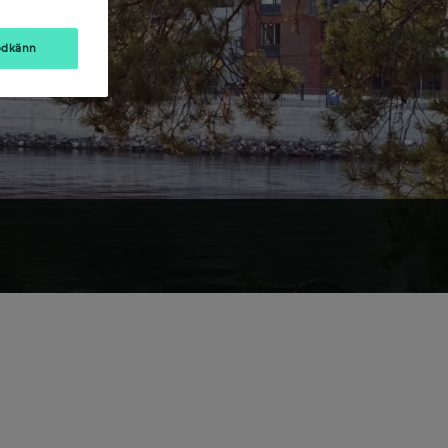
dkänn