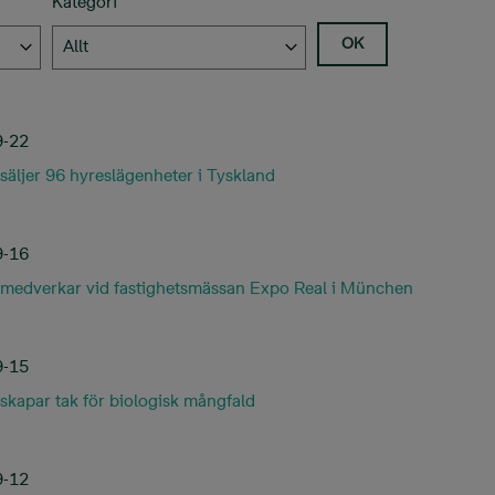
Kategori
Allt
9-22
säljer 96 hyreslägenheter i Tyskland
9-16
medverkar vid fastighetsmässan Expo Real i München
9-15
skapar tak för biologisk mångfald
9-12