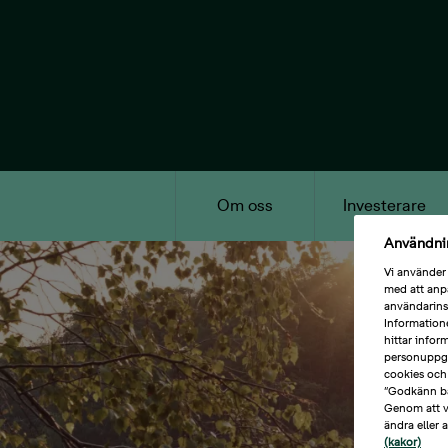
Skip
to
main
content
Om oss
Investerare
Användnin
Main Content
Vi använder 
med att anp
användarins
Informatione
hittar info
personuppgi
cookies och 
”Godkänn ba
Genom att vä
ändra eller 
(kakor)