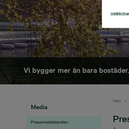
Inställning
Vi bygger mer än bara bostäder.
Hem
Breadc
Media
Pre
Pressmeddelanden