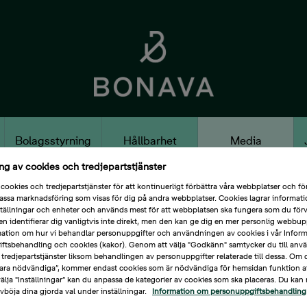
Bolagsstyrning
Hållbarhet
Media
g av cookies och tredjepartstjänster
cookies och tredjepartstjänster för att kontinuerligt förbättra våra webbplatser och för
assa marknadsföring som visas för dig på andra webbplatser. Cookies lagrar informat
tällningar och enheter och används mest för att webbplatsen ska fungera som du förv
n identifierar dig vanligtvis inte direkt, men den kan ge dig en mer personlig webbup
rmation om hur vi behandlar personuppgifter och användningen av cookies i vår Infor
ftsbehandling och cookies (kakor). Genom att välja "Godkänn" samtycker du till anvä
tredjepartstjänster liksom behandlingen av personuppgifter relaterade till dessa. Om d
ra nödvändiga”, kommer endast cookies som är nödvändiga för hemsidan funktion a
lja "Inställningar” kan du anpassa de kategorier av cookies som ska placeras. Du kan 
avböja dina gjorda val under inställningar.
Information om personuppgiftsbehandling