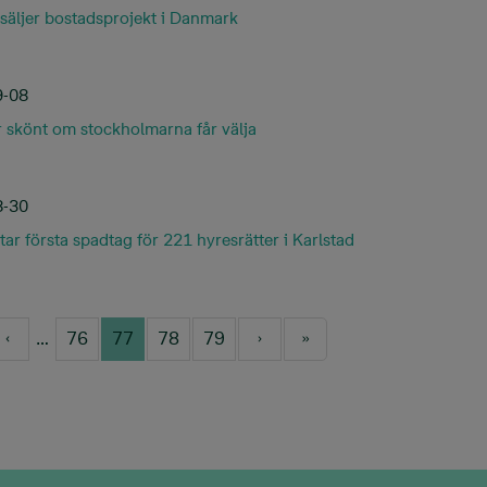
säljer bostadsprojekt i Danmark
9-08
r skönt om stockholmarna får välja
8-30
ar första spadtag för 221 hyresrätter i Karlstad
tion
…
76
77
78
79
t page
Previous page
Page
Current page
Page
Page
Next page
Last page