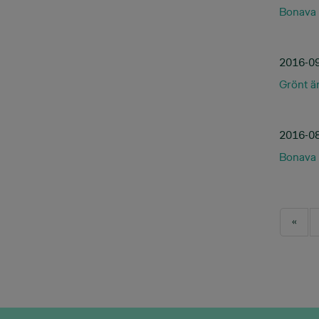
Bonava 
2016-0
Grönt ä
2016-0
Bonava t
Pagina
Firs