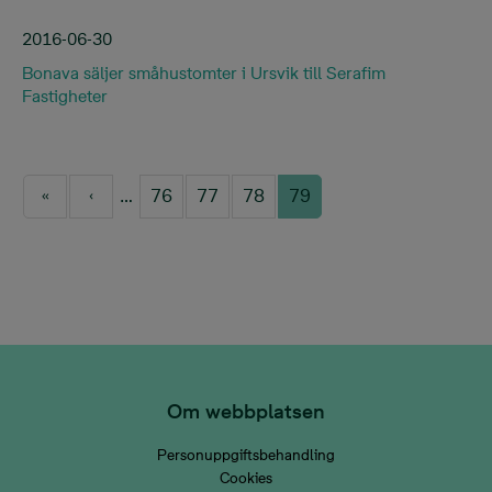
2016-06-30
Bonava säljer småhustomter i Ursvik till Serafim
Fastigheter
Pagination
…
76
77
78
79
First page
Previous page
Page
Page
Page
Current page
Om webbplatsen
Personuppgiftsbehandling
Cookies