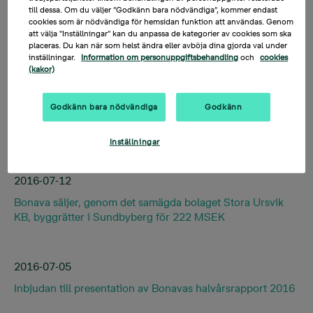
till dessa. Om du väljer ”Godkänn bara nödvändiga”, kommer endast
cookies som är nödvändiga för hemsidan funktion att användas. Genom
att välja "Inställningar” kan du anpassa de kategorier av cookies som ska
placeras. Du kan när som helst ändra eller avböja dina gjorda val under
inställningar.
Information om personuppgiftsbehandling
och
cookies
Kategori
(kakor)
Godkänn bara nödvändiga
Godkänn
Inställningar
2016-07-12
Bonava säljer, genom det samägda bolaget Stora Ursvik
KB, byggrätter i Sundbyberg för 222 MSEK
2016-07-05
Inbjudan till presentation av Bonavas halvårsrapport 2016