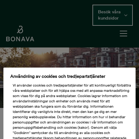
Skip
to
Besök våra
main
kundsidor
content
Open me
Main Content
Användning av cookies och tredjepartstjänster
Vi använder cookies och tredjepartstjänster för att kontinuerligt förbättra
våra webbplatser och för att hjälpa oss med att anpassa marknadsföring
Vi bygger mer än bara bostäder. Vi bygger lyckliga
som visas för dig på andra webbplatser. Cookies lagrar information om
grannskap.
användarinställningar och enheter och används mest för att
webbplatsen ska fungera som du förväntar dig. Informationen
identifierar dig vanligtvis inte direkt, men den kan ge dig en mer
personlig webbupplevelse. Du hittar information om hur vi behandlar
personuppgifter och användningen av cookies i vår Information om
Pressmeddelanden
personuppgiftsbehandling och cookies (kakor). Genom att välja
"Godkänn" samtycker du till användning av alla cookies och
År
tredjepartstjänster liksom behandlingen av personuppgifter relaterade